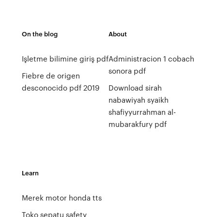
On the blog
About
Işletme bilimine giriş pdf
Administracion 1 cobach
sonora pdf
Fiebre de origen
desconocido pdf 2019
Download sirah
nabawiyah syaikh
shafiyyurrahman al-
mubarakfury pdf
Learn
Merek motor honda tts
Toko sepatu safety