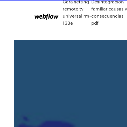
Cara setting
Desintegracion
remote tv
familiar causas 
universal rm-
consecuencias
133e
pdf