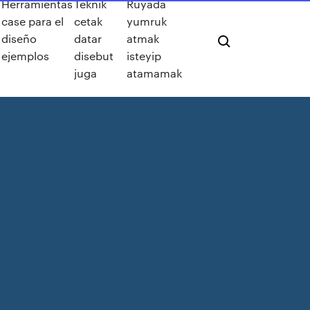
Herramientas
Teknik
Rüyada
y
case para el
cetak
yumruk
diseño
datar
atmak
ejemplos
disebut
isteyip
juga
atamamak